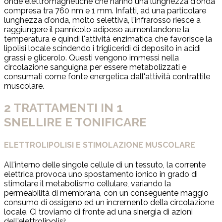
onde elettromagnetiche che hanno una lunghezza d'onda
compresa tra 760 nm e 1 mm. Infatti, ad una particolare
lunghezza d'onda, molto selettiva, l'infrarosso riesce a
raggiungere il pannicolo adiposo aumentandone la
temperatura e quindi l'attività enzimatica che favorisce la
lipolisi locale scindendo i trigliceridi di deposito in acidi
grassi e glicerolo. Questi vengono immessi nella
circolazione sanguigna per essere metabolizzati e
consumati come fonte energetica dall'attività contrattile
muscolare.
2 TRATTAMENTI IN 1
SNELLIRE E TONIFICARE
ELETTROLIPOLISI E STIMOLAZIONE MUSCOLARE
All'interno delle singole cellule di un tessuto, la corrente
elettrica provoca uno spostamento ionico in grado di
stimolare il metabolismo cellulare, variando la
permeabilità di membrana, con un conseguente maggio
consumo di ossigeno ed un incremento della circolazione
locale. Ci troviamo di fronte ad una sinergia di azioni
dell'elettrolipolisi: