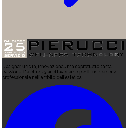
Designer, unicità, innovazione... ma soprattutto tanta
passione. Da oltre 25 anni lavoriamo per il tuo percorso
professionale nell'ambito dell'estetica.